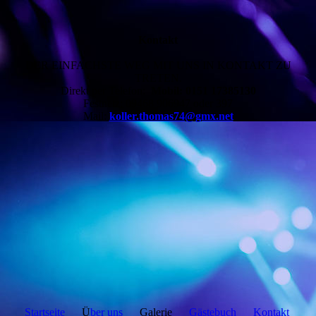
Kontakt
DER EINFACHSTE WEG MIT UNS IN KONTAKT ZU
TRETEN.
Direkt per Telefon:
Mobil: 0151 17385130
Festnetz: 09468 906947 oder 397
Mail:
koller.thomas74@gmx.net
Startseite
Ü
ber uns
Galerie
Gästebuch
Kontakt